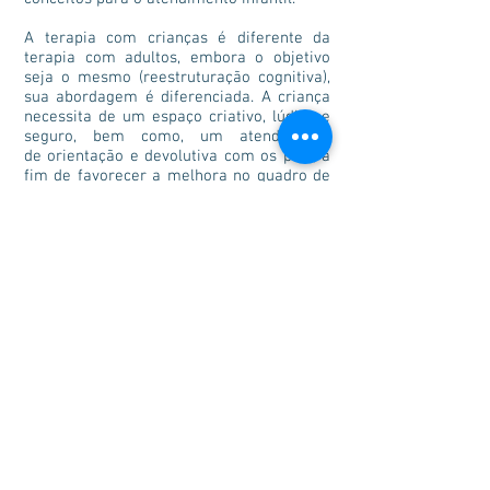
A terapia com crianças é diferente da
terapia com adultos, embora o objetivo
seja o mesmo (reestruturação cognitiva),
sua abordagem é diferenciada. A criança
necessita de um espaço criativo, lúdico e
seguro, bem como, um atendimento
de orientação e devolutiva com os pais, a
fim de favorecer a melhora no quadro de
saúde emocional da criança.
Entre os temas mais comuns no
consultório, são:
Enuerece e Encoprese
Terror noturno
Divorcio dos Pais
Alienação Parental
Abuso
Baixo desempenho ou comportamento
inadequado no contexto escolar
Depressão Infantil,
TDAH - Transtorno do Deficit de Atenção e
Hiperatividade
Comportamento Agressivo e Desafiador