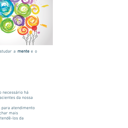
estudar a
mente
e o
o necessário há
acientes da nossa
s para atendimento
achar mais
atendê-los da