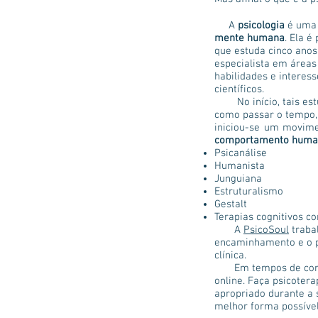
A
psicologia
é um
mente humana
. Ela é
que estuda cinco an
especialista em área
habilidades e interess
científicos.
No início, tais estu
como passar o tempo, p
iniciou-se um movime
comportamento huma
Psicanálise
Humanista
Junguiana
Estruturalismo
Gestalt
Terapias cognitivos c
A
PsicoSoul
traba
encaminhamento e o p
clínica.
Em tempos de coronav
online. Faça psicotera
apropriado durante a 
melhor forma possível