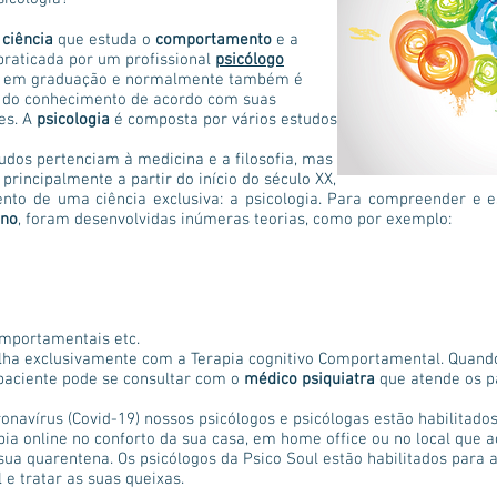
a
ciência
que estuda o
comportamento
e a
 praticada por um profissional
psicólogo
os em graduação e normalmente também é
s do conhecimento de acordo com suas
es. A
psicologia
é composta por vários estudos
dos pertenciam à medicina e a filosofia, mas
rincipalmente a partir do início do século XX,
nto de uma ciência exclusiva: a psicologia. Para compreender e 
no
, foram desenvolvidas inúmeras teorias, como por exemplo:
omportamentais etc.
lha exclusivamente com a Terapia cognitivo Comportamental. Quand
aciente pode se consultar com o
médico psiquiatra
que atende os p
írus (Covid-19) nossos psicólogos e psicólogas estão habilitado
pia online no conforto da sua casa, em home office ou no local que 
sua quarentena. Os psicólogos da Psico Soul estão habilitados para 
 e tratar as suas queixas.