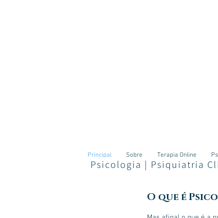
Principal
Sobre
Terapia Online
Ps
Psicologia | Psiquiatria C
O que é Psic
Mas afinal o que é a p