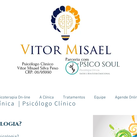
icoterapia On-line
A Clínica
Tratamentos
Equipe
Agende Onli
línica
|
Psicólogo Clínico
ologia?
sicologia?